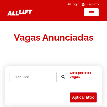
Login
Registro
ANUNCIE SUA V
VAGAS DISPO
Vagas Anunciadas
Categoria de
vagas
Aplicar filtro