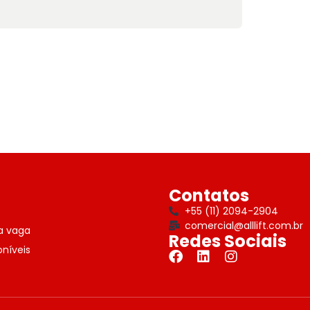
Contatos
+55 (11) 2094-2904
comercial@alllift.com.br
a vaga
Redes Sociais
níveis