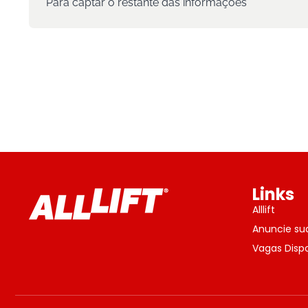
Para captar o restante das informações
Links
Alllift
Anuncie su
Vagas Dispo